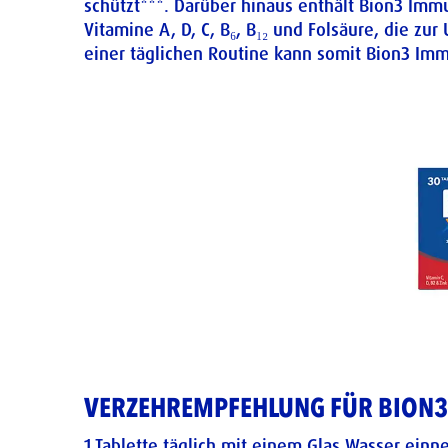
schützt***. Darüber hinaus enthält Bion3 Imm
Vitamine A, D, C, B₆, B₁₂ und Folsäure, die 
einer täglichen Routine kann somit Bion3 Imm
VERZEHREMPFEHLUNG FÜR BION
1 Tablette täglich mit einem Glas Wasser ein