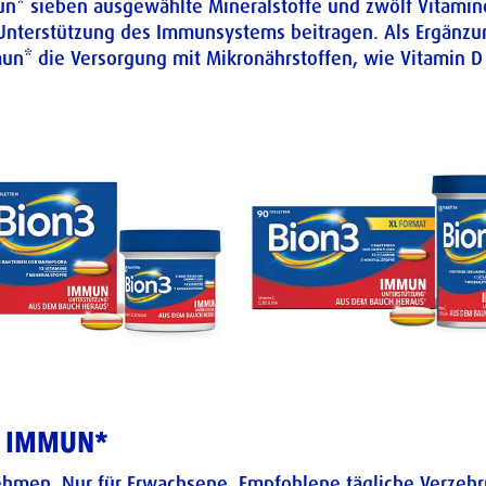
un* sieben ausgewählte Mineralstoffe und zwölf Vitamine
zur Unterstützung des Immunsystems beitragen. Als Ergän
un* die Versorgung mit Mikronährstoffen, wie Vitamin D 
3 IMMUN*
nehmen. Nur für Erwachsene. Empfohlene tägliche Verzeh