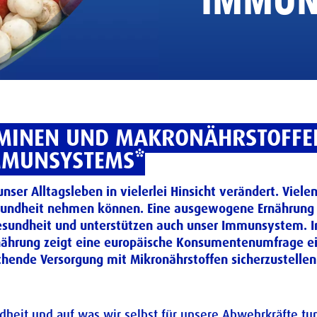
IMMUN
AMINEN UND MAKRONÄHRSTOFFEN
MMUNSYSTEMS*
nser Alltagsleben in vielerlei Hinsicht verändert. Viel
e Gesundheit nehmen können. Eine ausgewogene Ernährun
 Gesundheit und unterstützen auch unser Immunsystem.
hrung zeigt eine europäische Konsumentenumfrage ein
hende Versorgung mit Mikronährstoffen sicherzustellen
ndheit und auf was wir selbst für unsere Abwehrkräfte tu