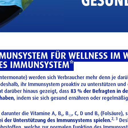
GESUN
MMUNSYSTEM FÜR WELLNESS IM W
DES IMMUNSYSTEM*
intermonate) werden sich Verbraucher mehr denn je darüb
shalb, ihr Immunsystem proaktiv zu unterstützen und e
t darüber hinaus gezeigt, dass
83 % der Befragten in de
haben
, indem sie sich gesund ernähren oder regelmäßi
darunter die Vitamine A, B₆, B₁₂, C, D und B₉ (Folsäure), 
2, 3
ei der Unterstützung des Immunsystems spielen.
Desh
Nährstoffen, welche zur normalen Funktion des Immunsys