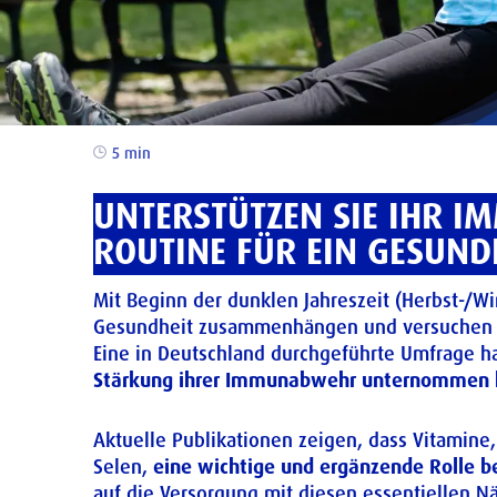
5 min
UNTERSTÜTZEN SIE IHR I
ROUTINE FÜR EIN GESUN
Mit Beginn der dunklen Jahreszeit (Herbst-/W
Gesundheit zusammenhängen und versuchen de
Eine in Deutschland durchgeführte Umfrage ha
Stärkung ihrer
Immunabwehr unternommen 
Aktuelle Publikationen zeigen, dass Vitamine, 
Selen,
eine wichtige und ergänzende Rolle b
auf die Versorgung mit diesen essentiellen 