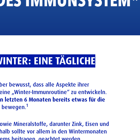
DES IMMUNSYSTEM*
INTER: EINE TÄGLICHE
er bewusst, dass alle Aspekte ihrer
ine „Winter-Immunroutine“ zu entwickeln.
n letzten 6 Monaten bereits etwas für die
1
g bewegen.
sowie Mineralstoffe, darunter Zink, Eisen und
alb sollte vor allem in den Wintermonaten
tems beitragen, geachtet werden.