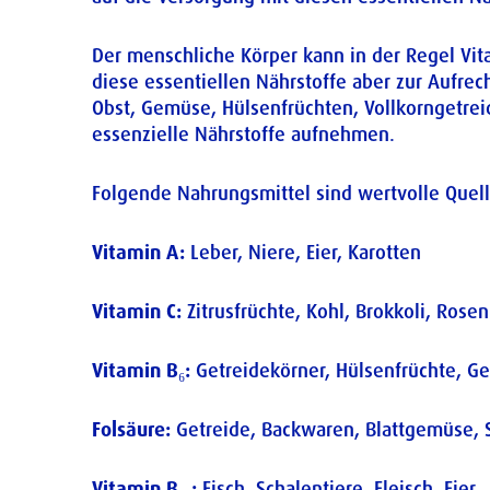
Der menschliche Körper kann in der Regel Vit
diese essentiellen Nährstoffe aber zur Aufr
Obst, Gemüse, Hülsenfrüchten, Vollkorngetre
essenzielle Nährstoffe aufnehmen.
Folgende Nahrungsmittel sind wertvolle Quell
Vitamin A:
Leber, Niere, Eier, Karotten
Vitamin C:
Zitrusfrüchte, Kohl, Brokkoli, Ros
Vitamin B
₆
:
Getreidekörner, Hülsenfrüchte, Ge
Folsäure:
Getreide, Backwaren, Blattgemüse, Sp
Vitamin B
₁₂
:
Fisch, Schalentiere, Fleisch, Eier