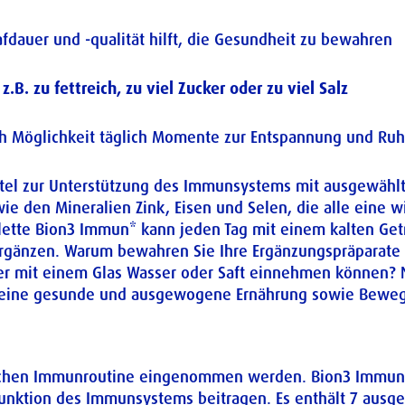
auer und -qualität hilft, die Gesundheit zu bewahren
B. zu fettreich, zu viel Zucker oder zu viel Salz
h Möglichkeit täglich Momente zur Entspannung und Ru
el zur Unterstützung des Immunsystems mit ausgewählte
owie den Mineralien Zink, Eisen und Selen, die alle eine w
blette Bion3 Immun* kann jeden Tag mit einem kalten G
ergänzen. Warum bewahren Sie Ihre Ergänzungspräparate n
über mit einem Glas Wasser oder Saft einnehmen können?
, eine gesunde und ausgewogene Ernährung sowie Bewegu
äglichen Immunroutine eingenommen werden. Bion3 Immun
Funktion des Immunsystems beitragen. Es enthält 7 ausge