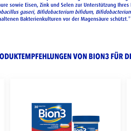
lsäure sowie Eisen, Zink und Selen zur Unterstützung Ihr
obacillus gaseri, Bifidobacterium bifidum, Bifidobacteri
haltenen Bakterienkulturen vor der Magensäure schützt.*
ODUKTEMPFEHLUNGEN VON BION3 FÜR D